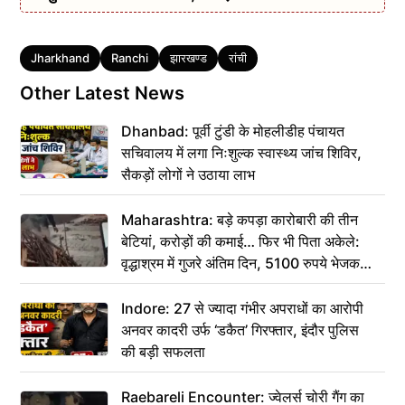
Tags
Jharkhand
Ranchi
झारखण्ड
रांची
Other Latest News
Dhanbad: पूर्वी टुंडी के मोहलीडीह पंचायत
सचिवालय में लगा निःशुल्क स्वास्थ्य जांच शिविर,
सैकड़ों लोगों ने उठाया लाभ
Maharashtra: बड़े कपड़ा कारोबारी की तीन
बेटियां, करोड़ों की कमाई… फिर भी पिता अकेले:
वृद्धाश्रम में गुजरे अंतिम दिन, 5100 रुपये भेजकर
कहा– अंतिम संस्कार कर दीजिए हम नहीं आ पाएंगे
Indore: 27 से ज्यादा गंभीर अपराधों का आरोपी
अनवर कादरी उर्फ ‘डकैत’ गिरफ्तार, इंदौर पुलिस
की बड़ी सफलता
Raebareli Encounter: ज्वेलर्स चोरी गैंग का