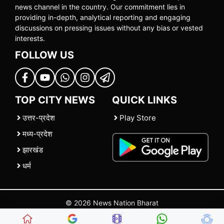
news channel in the country. Our commitment lies in
providing in-depth, analytical reporting and engaging
discussions on pressing issues without any bias or vested
interests.
FOLLOW US
TOP CITY NEWS
QUICK LINKS
उत्तर-प्रदेश
Play Store
मध्य-प्रदेश
झारखंड
धर्म
© 2026 News Nation Bharat
Home
|
About US
|
Contact Us
|
Policies
|
Terms and Conditions