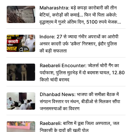
Maharashtra: बड़े कपड़ा कारोबारी की तीन
बेटियां, करोड़ों की कमाई… फिर भी पिता अकेले:
वृद्धाश्रम में गुजरे अंतिम दिन, 5100 रुपये भेजकर
कहा– अंतिम संस्कार कर दीजिए हम नहीं आ पाएंगे
Indore: 27 से ज्यादा गंभीर अपराधों का आरोपी
अनवर कादरी उर्फ ‘डकैत’ गिरफ्तार, इंदौर पुलिस
की बड़ी सफलता
Raebareli Encounter: ज्वेलर्स चोरी गैंग का
पर्दाफाश, पुलिस मुठभेड़ में दो बदमाश घायल, 12.80
किलो चांदी बरामद
Dhanbad News: भाजपा की समीक्षा बैठक में
संगठन विस्तार पर मंथन, बीडीओ से मिलकर सौंपा
जनसमस्याओं का विवरण
Raebareli: बारिश में डूबा जिला अस्पताल, जल
निकासी के दावों की खुली पोल