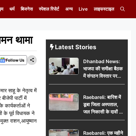
इम
धर्म
बिजनेस
स्पेशल रिपोर्ट
अन्य
Live
लाइफस्टाइल
 दामन थामा
Latest Stories
Follow Us
Dhanbad News:
भाजपा की समीक्षा बैठक
में संगठन विस्तार पर
मंथन, बीडीओ से
र साहू के नेतृत्व में
मिलकर सौंपा
Raebareli: बारिश में
जनसमस्याओं का विवरण
जेपी पार्टी में
डूबा जिला अस्पताल,
 कार्यकर्ताओं ने
जल निकासी के दावों की
 के पूर्व विधायक ने
खुली पोल
मुक्त राशन,आयुष्मान
Raebareli: एक महीने