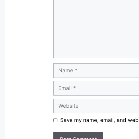
Name
Email
Website
Save my name, email, and websi