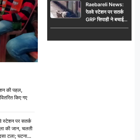
Raebareli News:
रेलवे स्टेशन पर सतर्क
GRP सिपाही ने बचाई
महिला की जान, चलती
ट्रेन में चढ़ते समय हुआ
हादसा टला; घटना
CCTV में कैद
ेशन की पहल,
ो वितरित किए गए
स्टेशन पर सतर्क
िला की जान, चलती
हादसा टला; घटना