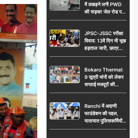
में उखड़ने लगी PWD
की सड़क! जेल रोड पर
गड्ढे ने खोली निर्माण
गुणवत्ता की पोल, जांच
JPSC-JSSC परीक्षा
की उठी मांग
विवाद: 13वें दिन भी भूख
हड़ताल जारी, छात्र
बोले- जांच नहीं तो
आंदोलन और होगा तेज
Bokaro Thermal:
9 सूत्री मांगों को लेकर
सप्लाई मजदूरों की
हुंकार, 12 अगस्त के
प्रदर्शन की रणनीति बनी
Ranchi में अदाणी
फाउंडेशन की पहल,
यातायात पुलिसकर्मियों
को वितरित किए गए छाते