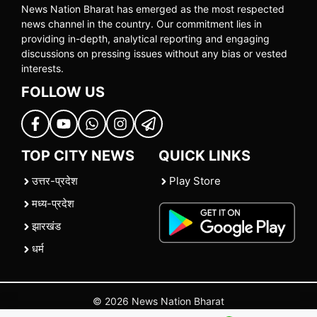
News Nation Bharat has emerged as the most respected
news channel in the country. Our commitment lies in
providing in-depth, analytical reporting and engaging
discussions on pressing issues without any bias or vested
interests.
FOLLOW US
TOP CITY NEWS
QUICK LINKS
उत्तर-प्रदेश
Play Store
मध्य-प्रदेश
झारखंड
धर्म
© 2026 News Nation Bharat
Home
|
About US
|
Contact Us
|
Policies
|
Terms and Conditions