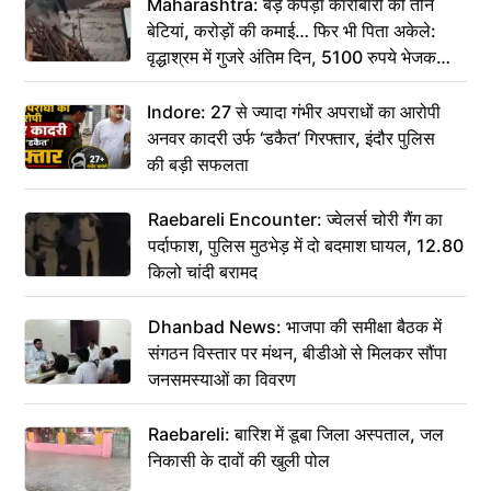
Maharashtra: बड़े कपड़ा कारोबारी की तीन
बेटियां, करोड़ों की कमाई… फिर भी पिता अकेले:
वृद्धाश्रम में गुजरे अंतिम दिन, 5100 रुपये भेजकर
कहा– अंतिम संस्कार कर दीजिए हम नहीं आ पाएंगे
Indore: 27 से ज्यादा गंभीर अपराधों का आरोपी
अनवर कादरी उर्फ ‘डकैत’ गिरफ्तार, इंदौर पुलिस
की बड़ी सफलता
Raebareli Encounter: ज्वेलर्स चोरी गैंग का
पर्दाफाश, पुलिस मुठभेड़ में दो बदमाश घायल, 12.80
किलो चांदी बरामद
Dhanbad News: भाजपा की समीक्षा बैठक में
संगठन विस्तार पर मंथन, बीडीओ से मिलकर सौंपा
जनसमस्याओं का विवरण
Raebareli: बारिश में डूबा जिला अस्पताल, जल
निकासी के दावों की खुली पोल