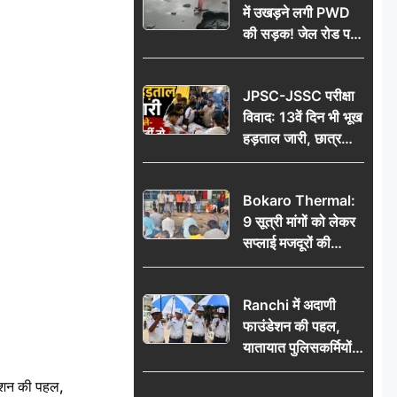
में उखड़ने लगी PWD
की सड़क! जेल रोड पर
गड्ढे ने खोली निर्माण
गुणवत्ता की पोल, जांच
JPSC-JSSC परीक्षा
की उठी मांग
विवाद: 13वें दिन भी भूख
हड़ताल जारी, छात्र
बोले- जांच नहीं तो
आंदोलन और होगा तेज
Bokaro Thermal:
9 सूत्री मांगों को लेकर
सप्लाई मजदूरों की
हुंकार, 12 अगस्त के
प्रदर्शन की रणनीति बनी
Ranchi में अदाणी
फाउंडेशन की पहल,
यातायात पुलिसकर्मियों
को वितरित किए गए छाते
ेशन की पहल,