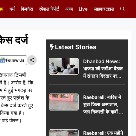
इम
धर्म
बिजनेस
स्पेशल रिपोर्ट
अन्य
Live
लाइफस्टाइल
ेस दर्ज
Latest Stories
Follow Us
Dhanbad News:
भाजपा की समीक्षा बैठक
्तिजनक टिप्पणी
में संगठन विस्तार पर
की है। आरोप है, कि
मंथन, बीडीओ से
 में हुई भगदड़ पर
मिलकर सौंपा
Raebareli: बारिश में
ते हुए प्रदेश के
जनसमस्याओं का विवरण
डूबा जिला अस्पताल,
केस दर्ज करते हुए
जल निकासी के दावों की
 किया गया है।
खुली पोल
 पाई पोस्ट।
Raebareli: एक महीने