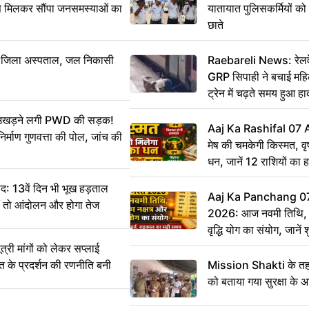
से मिलकर सौंपा जनसमस्याओं का
यातायात पुलिसकर्मियों क
छाते
बा जिला अस्पताल, जल निकासी
Raebareli News: रेलवे 
GRP सिपाही ने बचाई मह
ट्रेन में चढ़ते समय हुआ 
CCTV में कैद
ं उखड़ने लगी PWD की सड़क!
Aaj Ka Rashifal 07
िर्माण गुणवत्ता की पोल, जांच की
मेष की चमकेगी किस्मत, व
धन, जानें 12 राशियों का 
: 13वें दिन भी भूख हड़ताल
Aaj Ka Panchang 0
ीं तो आंदोलन और होगा तेज
2026: आज नवमी तिथि, क
वृद्धि योग का संयोग, जानें श
का सही समय
ी मांगों को लेकर सप्लाई
्त के प्रदर्शन की रणनीति बनी
Mission Shakti के तहत
को बताया गया सुरक्षा के 