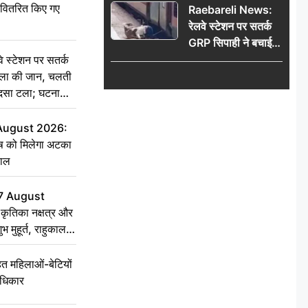
ो वितरित किए गए
Raebareli News:
रेलवे स्टेशन पर सतर्क
GRP सिपाही ने बचाई
महिला की जान, चलती
स्टेशन पर सतर्क
ट्रेन में चढ़ते समय हुआ
िला की जान, चलती
हादसा टला; घटना
हादसा टला; घटना
CCTV में कैद
 August 2026:
ृष को मिलेगा अटका
हाल
7 August
ृतिका नक्षत्र और
ुभ मुहूर्त, राहुकाल
 महिलाओं-बेटियों
अधिकार