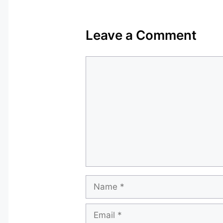
Leave a Comment
Comment
Name
Email