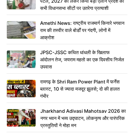
पटेल, 2027 को लेकर किया बड़ा ऐलान प्रदेश की
सभी विधानसभा सीटों पर उतरेगा प्रत्याशी
Amethi News: राष्ट्रीय राजमार्ग किनारे भगवान
राम की तस्वीर वाले बोर्डों पर गंदगी, लोगों में
आक्रोश
JPSC-JSSC कथित धांधली के खिलाफ
आंदोलन तेज, जयराम महतो का एक दिवसीय निर्जल
उपवास
रामगढ़ के Shri Ram Power Plant में फर्नेस
ब्लास्ट, 10 से ज्यादा मजदूर झुलसे; दो की हालत
गंभीर
Jharkhand Adivasi Mahotsav 2026 का
नगर भवन में भव्य उद्घाटन, लोकनृत्य और पारंपरिक
प्रस्तुतियों ने मोहा मन