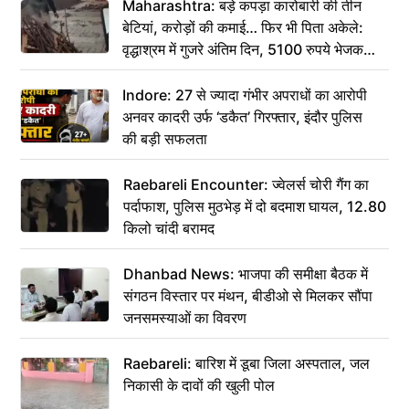
Maharashtra: बड़े कपड़ा कारोबारी की तीन
बेटियां, करोड़ों की कमाई… फिर भी पिता अकेले:
वृद्धाश्रम में गुजरे अंतिम दिन, 5100 रुपये भेजकर
कहा– अंतिम संस्कार कर दीजिए हम नहीं आ पाएंगे
Indore: 27 से ज्यादा गंभीर अपराधों का आरोपी
अनवर कादरी उर्फ ‘डकैत’ गिरफ्तार, इंदौर पुलिस
की बड़ी सफलता
Raebareli Encounter: ज्वेलर्स चोरी गैंग का
पर्दाफाश, पुलिस मुठभेड़ में दो बदमाश घायल, 12.80
किलो चांदी बरामद
Dhanbad News: भाजपा की समीक्षा बैठक में
संगठन विस्तार पर मंथन, बीडीओ से मिलकर सौंपा
जनसमस्याओं का विवरण
Raebareli: बारिश में डूबा जिला अस्पताल, जल
निकासी के दावों की खुली पोल