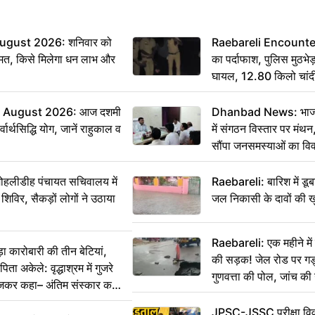
ugust 2026: शनिवार को
Raebareli Encounter: ज्
मत, किसे मिलेगा धन लाभ और
का पर्दाफाश, पुलिस मुठभेड़
घायल, 12.80 किलो चांद
 August 2026: आज दशमी
Dhanbad News: भाजपा 
वार्थसिद्धि योग, जानें राहुकाल व
में संगठन विस्तार पर मं
सौंपा जनसमस्याओं का वि
 मोहलीडीह पंचायत सचिवालय में
Raebareli: बारिश में डू
 शिविर, सैकड़ों लोगों ने उठाया
जल निकासी के दावों की ख
Raebareli: एक महीने म
कारोबारी की तीन बेटियां,
की सड़क! जेल रोड पर गड्ढ
ा अकेले: वृद्धाश्रम में गुजरे
गुणवत्ता की पोल, जांच की 
ेजकर कहा– अंतिम संस्कार कर
JPSC-JSSC परीक्षा विवा