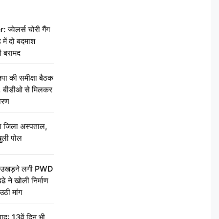
वेलर्स चोरी गैंग
 में दो बदमाश
ी बरामद
की समीक्षा बैठक
थन, बीडीओ से मिलकर
वरण
बा जिला अस्पताल,
ुली पोल
ें उखड़ने लगी PWD
े ने खोली निर्माण
उठी मांग
द: 13वें दिन भी