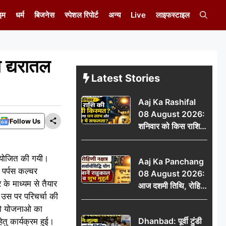
इम
धर्म
बिजनेस
स्पेशल रिपोर्ट
अन्य
Live
लाइफस्टाइल
 द्यरातल
Latest Stories
Aaj Ka Rashifal
08 August 2026:
Follow Us
शनिवार को किस राशि
की चमकेगी किस्मत,
किसे मिलेगा धन लाभ
 आयोजित की गयी।
Aaj Ka Panchang
और करियर में सफलता?
ी पर्पस कल्चर
08 August 2026:
र के माध्यम से तैयार
आज दशमी तिथि, रोहिणी
 उस पर परिचर्चा की
नक्षत्र और सर्वार्थसिद्धि
ग को योजनाओ का
योग, जानें राहुकाल व
Dhanbad: पूर्वी टुंडी
तु कार्यक्रम हुई।
शुभ मुहूर्त