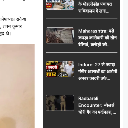
के मोहलीडीह पंचायत
सचिवालय में लगा
निःशुल्क स्वास्थ्य जांच
ोषाध्यक्ष राकेश
शिविर, सैकड़ों लोगों ने
र, तपन कुमार
Maharashtra: बड़े
उठाया लाभ
ौजूद थे।
कपड़ा कारोबारी की तीन
बेटियां, करोड़ों की
कमाई… फिर भी पिता
अकेले: वृद्धाश्रम में गुजरे
Indore: 27 से ज्यादा
अंतिम दिन, 5100 रुपये
गंभीर अपराधों का आरोपी
भेजकर कहा– अंतिम
अनवर कादरी उर्फ
संस्कार कर दीजिए हम
‘डकैत’ गिरफ्तार, इंदौर
नहीं आ पाएंगे
पुलिस की बड़ी सफलता
Raebareli
Encounter: ज्वेलर्स
चोरी गैंग का पर्दाफाश,
पुलिस मुठभेड़ में दो
बदमाश घायल, 12.80