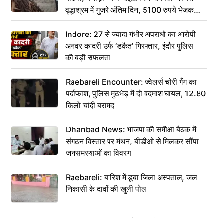
वृद्धाश्रम में गुजरे अंतिम दिन, 5100 रुपये भेजकर
कहा– अंतिम संस्कार कर दीजिए हम नहीं आ पाएंगे
Indore: 27 से ज्यादा गंभीर अपराधों का आरोपी
अनवर कादरी उर्फ ‘डकैत’ गिरफ्तार, इंदौर पुलिस
की बड़ी सफलता
Raebareli Encounter: ज्वेलर्स चोरी गैंग का
पर्दाफाश, पुलिस मुठभेड़ में दो बदमाश घायल, 12.80
किलो चांदी बरामद
Dhanbad News: भाजपा की समीक्षा बैठक में
संगठन विस्तार पर मंथन, बीडीओ से मिलकर सौंपा
जनसमस्याओं का विवरण
Raebareli: बारिश में डूबा जिला अस्पताल, जल
निकासी के दावों की खुली पोल