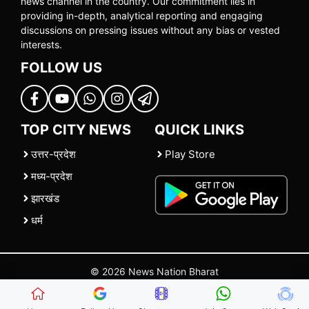
news channel in the country. Our commitment lies in
providing in-depth, analytical reporting and engaging
discussions on pressing issues without any bias or vested
interests.
FOLLOW US
TOP CITY NEWS
QUICK LINKS
उत्तर-प्रदेश
Play Store
मध्य-प्रदेश
झारखंड
धर्म
© 2026 News Nation Bharat
Home
|
About US
|
Contact Us
|
Policies
|
Terms and Conditions