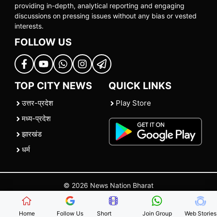
providing in-depth, analytical reporting and engaging
discussions on pressing issues without any bias or vested
interests.
FOLLOW US
TOP CITY NEWS
QUICK LINKS
उत्तर-प्रदेश
Play Store
मध्य-प्रदेश
झारखंड
धर्म
© 2026 News Nation Bharat
Home
|
About US
|
Contact Us
|
Policies
|
Terms and Conditions
Home
Follow Us
Short
Join Group
Web Stories