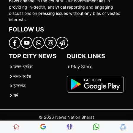
news channel in the country. Our commitment lies in
providing in-depth, analytical reporting and engaging
discussions on pressing issues without any bias or vested
interests.
FOLLOW US
TOP CITY NEWS
QUICK LINKS
उत्तर-प्रदेश
Play Store
मध्य-प्रदेश
झारखंड
धर्म
© 2026 News Nation Bharat
Home
|
About US
|
Contact Us
|
Policies
|
Terms and Conditions