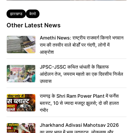
Tags
झारखण्ड
बेरमो
Other Latest News
Amethi News: राष्ट्रीय राजमार्ग किनारे भगवान
राम की तस्वीर वाले बोर्डों पर गंदगी, लोगों में
आक्रोश
JPSC-JSSC कथित धांधली के खिलाफ
आंदोलन तेज, जयराम महतो का एक दिवसीय निर्जल
उपवास
रामगढ़ के Shri Ram Power Plant में फर्नेस
ब्लास्ट, 10 से ज्यादा मजदूर झुलसे; दो की हालत
गंभीर
Jharkhand Adivasi Mahotsav 2026
का नगर भवन में भव्य उद्घाटन, लोकनृत्य और