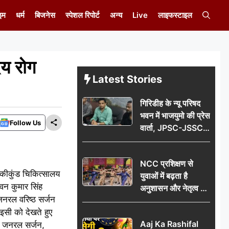
इम
धर्म
बिजनेस
स्पेशल रिपोर्ट
अन्य
Live
लाइफस्टाइल
दय रोग
Latest Stories
गिरिडीह के न्यू परिषद
भवन में भाजयुमो की प्रेस
Follow Us
वार्ता, JPSC-JSSC
पेपर लीक के विरोध में
10 अगस्त को
NCC प्रशिक्षण से
विधानसभा घेराव का
ानकीकुंड चिकित्सालय
युवाओं में बढ़ता है
ऐलान
वन कुमार सिंह
अनुशासन और नेतृत्व का
जनरल वरिष्ठ सर्जन
गुण: डॉ. जी.एन. खान
इसी को देखते हुए
Aaj Ka Rashifal
ें जनरल सर्जन,