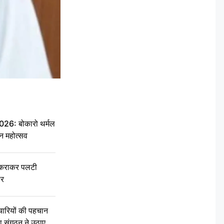
6: बोकारो थर्मल
वन महोत्सव
टकराकर पलटी
ार
चारियों की पहचान
्षा संगठन ने उठाए