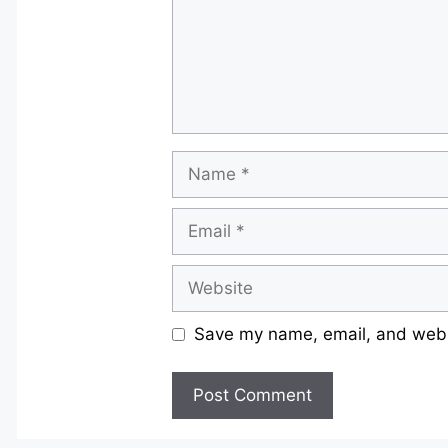
Name
Email
Website
Save my name, email, and websi