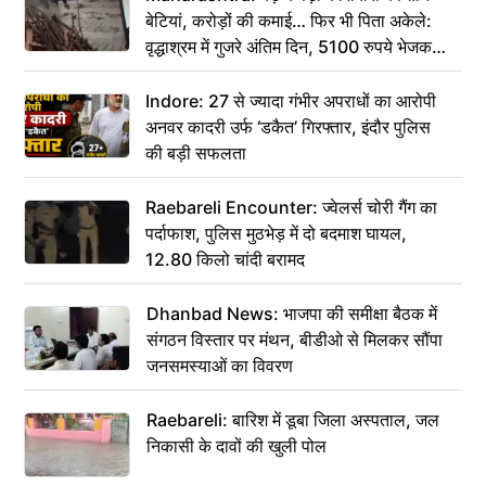
बेटियां, करोड़ों की कमाई… फिर भी पिता अकेले:
वृद्धाश्रम में गुजरे अंतिम दिन, 5100 रुपये भेजकर
कहा– अंतिम संस्कार कर दीजिए हम नहीं आ पाएंगे
Indore: 27 से ज्यादा गंभीर अपराधों का आरोपी
अनवर कादरी उर्फ ‘डकैत’ गिरफ्तार, इंदौर पुलिस
की बड़ी सफलता
Raebareli Encounter: ज्वेलर्स चोरी गैंग का
पर्दाफाश, पुलिस मुठभेड़ में दो बदमाश घायल,
12.80 किलो चांदी बरामद
Dhanbad News: भाजपा की समीक्षा बैठक में
संगठन विस्तार पर मंथन, बीडीओ से मिलकर सौंपा
जनसमस्याओं का विवरण
Raebareli: बारिश में डूबा जिला अस्पताल, जल
निकासी के दावों की खुली पोल