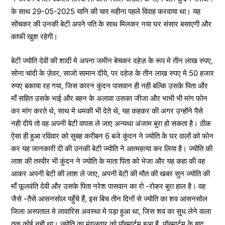
के साथ 29-05-2025 यानि की चार महीना पहले विवाह करवाया था। यह
सोंचकर की उनकी बेटी अपने पति के साथ मिलकर नया घर संसार बसाएगी और
काफी खुश रहेगी।
बेटी ज्योति देवी की शादी मे अपना जमीन बेचकर दहेज़ के रूप मे तीन लाख रुपए,
सोना चांदी के ज़ेवर, साजो सामान दीये, पर दहेज़ के तीन लाख रुपए मे 50 हजार
रुपए बकाया रह गया, जिस कारन कुंदन पासवान ही नही बल्कि उसके पिता और
माँ सहित उसके भाई और बहन के अलावा उसका जीजा और भाभी भी मांग फोन
कर मांग करते थे, साथ मे धमकी भी देते थे, यह कहकर की अगर उन्होंने पैसे
नही दीये तो वह अपनी बेटी वापस ले जाए अन्यथा अंजाम बुरा हो सकता है। ठीक
ऐसा ही हुआ रविवार को सुबह करीबन 6 बजे कुंदन ने ज्योति के घर वालों को फोन
कर यह जानकारी दी की उनकी बेटी ज्योति ने आत्महत्या कर लिया है। ज्योति की
लाश की तस्वीर भी कुंदन ने ज्योति के माता पिता को भेजा और यह कहा की वह
आकर अपनी बेटी की लाश ले जाए, अपनी बेटी की मौत की खबर सुन ज्योति की
माँ फूलवंति देवी और उसके पिता नरेश पासवान का रो -रोकर बुरा हाल है। वह
जैसे -तैसे आसनसोल पहुँचे हैं, इस बिच तीन दिनों से ज्योति का शव आसनसोल
जिला अस्पताल मे लावारिस अवस्था मे पड़ा हुआ था, जिस शव का सुध लेने वाला
तक कोई नही था। ज्योति का मंगलवार को पॉस्मार्टम हुआ है, पॉस्मार्टम के बाद