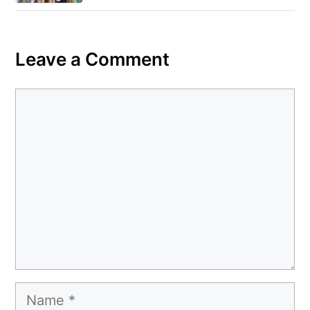
Leave a Comment
Comment
Name