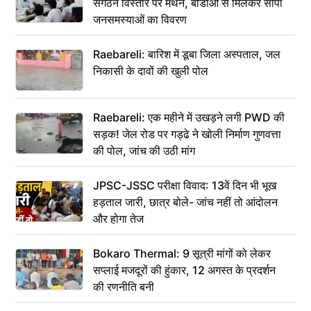
संगठन विस्तार पर मंथन, बीडीओ से मिलकर सौंपा
जनसमस्याओं का विवरण
Raebareli: बारिश में डूबा जिला अस्पताल, जल
निकासी के दावों की खुली पोल
Raebareli: एक महीने में उखड़ने लगी PWD की
सड़क! जेल रोड पर गड्ढे ने खोली निर्माण गुणवत्ता
की पोल, जांच की उठी मांग
JPSC-JSSC परीक्षा विवाद: 13वें दिन भी भूख
हड़ताल जारी, छात्र बोले- जांच नहीं तो आंदोलन
और होगा तेज
Bokaro Thermal: 9 सूत्री मांगों को लेकर
सप्लाई मजदूरों की हुंकार, 12 अगस्त के प्रदर्शन
की रणनीति बनी