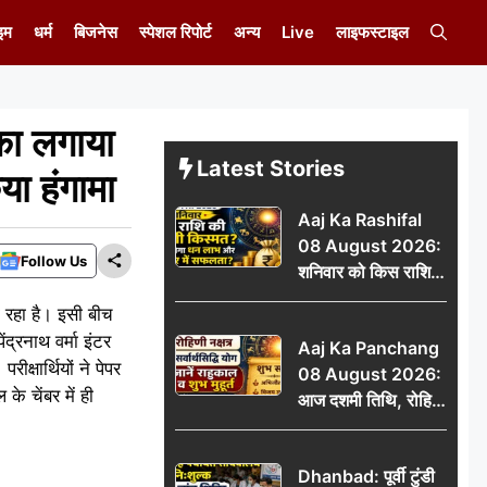
इम
धर्म
बिजनेस
स्पेशल रिपोर्ट
अन्य
Live
लाइफस्टाइल
का लगाया
Latest Stories
या हंगामा
Aaj Ka Rashifal
08 August 2026:
Follow Us
शनिवार को किस राशि
की चमकेगी किस्मत,
 हो रहा है। इसी बीच
किसे मिलेगा धन लाभ
्रनाथ वर्मा इंटर
Aaj Ka Panchang
और करियर में सफलता?
ीक्षार्थियों ने पेपर
08 August 2026:
के चेंबर में ही
आज दशमी तिथि, रोहिणी
नक्षत्र और सर्वार्थसिद्धि
योग, जानें राहुकाल व
Dhanbad: पूर्वी टुंडी
शुभ मुहूर्त