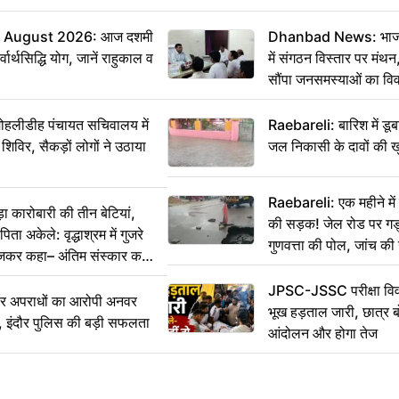
 August 2026: आज दशमी
Dhanbad News: भाजपा 
वार्थसिद्धि योग, जानें राहुकाल व
में संगठन विस्तार पर मं
सौंपा जनसमस्याओं का वि
 मोहलीडीह पंचायत सचिवालय में
Raebareli: बारिश में डू
 शिविर, सैकड़ों लोगों ने उठाया
जल निकासी के दावों की ख
Raebareli: एक महीने म
कारोबारी की तीन बेटियां,
की सड़क! जेल रोड पर गड्ढ
ा अकेले: वृद्धाश्रम में गुजरे
गुणवत्ता की पोल, जांच की 
ेजकर कहा– अंतिम संस्कार कर
JPSC-JSSC परीक्षा विवा
भीर अपराधों का आरोपी अनवर
भूख हड़ताल जारी, छात्र बो
र, इंदौर पुलिस की बड़ी सफलता
आंदोलन और होगा तेज