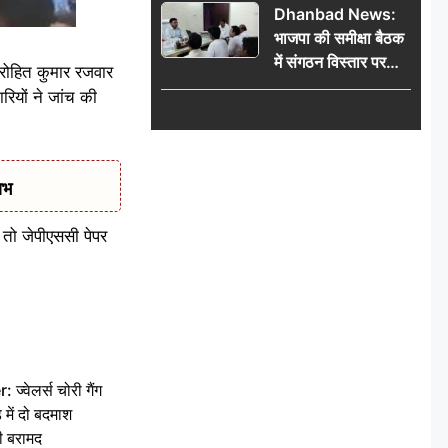
Dhanbad News:
किलो चांदी बरामद
भाजपा की समीक्षा बैठक
में संगठन विस्तार पर
य रोहित कुमार रजवार
मंथन, बीडीओ से
रियों ने जांच की
मिलकर सौंपा
जनसमस्याओं का विवरण
ाभ
ै तो जेपीएससी पेपर
वेलर्स चोरी गैंग
 में दो बदमाश
ी बरामद