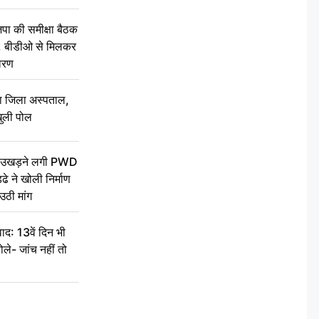
की समीक्षा बैठक
थन, बीडीओ से मिलकर
वरण
बा जिला अस्पताल,
ुली पोल
ें उखड़ने लगी PWD
े ने खोली निर्माण
उठी मांग
द: 13वें दिन भी
ले- जांच नहीं तो