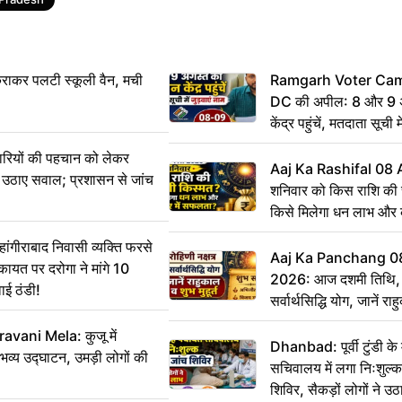
राकर पलटी स्कूली वैन, मची
Ramgarh Voter Camp
DC की अपील: 8 और 9 अ
केंद्र पहुंचें, मतदाता सूची म
ारियों की पहचान को लेकर
Aaj Ka Rashifal 08
 ने उठाए सवाल; प्रशासन से जांच
शनिवार को किस राशि की 
किसे मिलेगा धन लाभ और
गीराबाद निवासी व्यक्ति फरसे
Aaj Ka Panchang 0
िकायत पर दरोगा ने मांगे 10
2026: आज दशमी तिथि, र
ाई ठंडी!
सर्वार्थसिद्धि योग, जानें राह
vani Mela: कुजू में
Dhanbad: पूर्वी टुंडी क
 भव्य उद्घाटन, उमड़ी लोगों की
सचिवालय में लगा निःशुल्क 
शिविर, सैकड़ों लोगों ने उ