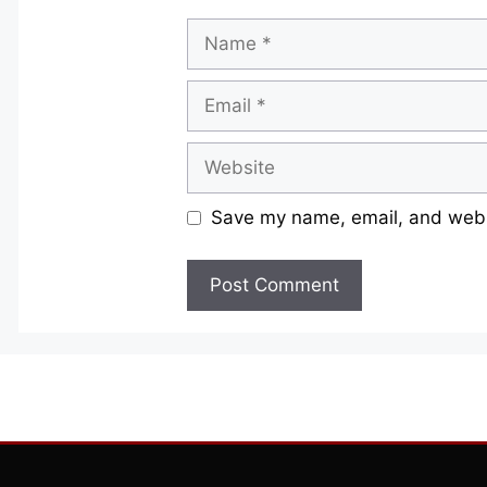
Name
Email
Website
Save my name, email, and websi