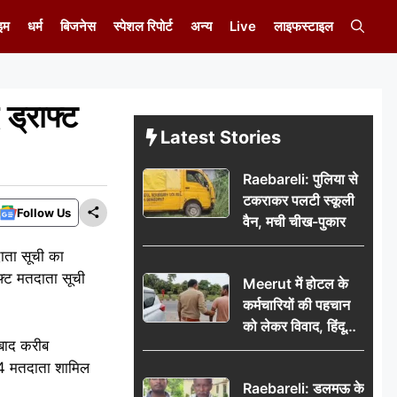
इम
धर्म
बिजनेस
स्पेशल रिपोर्ट
अन्य
Live
लाइफस्टाइल
ड्राफ्ट
Latest Stories
Raebareli: पुलिया से
टकराकर पलटी स्कूली
Follow Us
वैन, मची चीख-पुकार
ाता सूची का
ाफ्ट मतदाता सूची
Meerut में होटल के
कर्मचारियों की पहचान
को लेकर विवाद, हिंदू
बाद करीब
सुरक्षा संगठन ने उठाए
4 मतदाता शामिल
सवाल; प्रशासन से जांच
Raebareli: डलमऊ के
की मांग