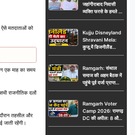
जहांगीराबाद निवासी
व्यक्ति फरसे के हमले में
घायल थाने में शिकायत
पर दरोगा ने मांगे 10
र ऐसे मतदाताओं को
Kujju Disneyland
हजार’, रकम न देने पर
Shravani Mela:
कार्रवाई ठंडी!
कुजू में डिजनीलैंड
श्रावणी मेले का भव्य
उद्घाटन, उमड़ी लोगों
Ramgarh: संथाल
की भीड़
लगभग एक माह का समय
समाज की अहम बैठक में
पहुंचे पूर्व दर्जा प्राप्त
मंत्री, मरांग बुरू बचाओ
ी सभी राजनीतिक दलों
संघर्ष पर हुई चर्चा
Ramgarh Voter
Camp 2026: रामगढ़
के दौरान तहसील और
DC की अपील: 8 और
ई जाती रहेंगी।
9 अगस्त को मतदान
केंद्र पहुंचें, मतदाता सूची