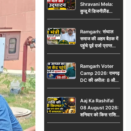
Shravani Mela:
कार्रवाई ठंडी!
कुजू में डिजनीलैंड
श्रावणी मेले का भव्य
उद्घाटन, उमड़ी लोगों
Ramgarh: संथाल
की भीड़
समाज की अहम बैठक में
पहुंचे पूर्व दर्जा प्राप्त
मंत्री, मरांग बुरू बचाओ
संघर्ष पर हुई चर्चा
Ramgarh Voter
Camp 2026: रामगढ़
DC की अपील: 8 और
9 अगस्त को मतदान
केंद्र पहुंचें, मतदाता सूची
Aaj Ka Rashifal
में जुड़वाएं नाम
08 August 2026:
शनिवार को किस राशि
की चमकेगी किस्मत,
किसे मिलेगा धन लाभ