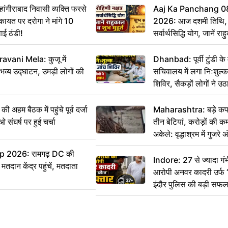
गीराबाद निवासी व्यक्ति फरसे
Aaj Ka Panchang 0
िकायत पर दरोगा ने मांगे 10
2026: आज दशमी तिथि, र
ाई ठंडी!
सर्वार्थसिद्धि योग, जानें राह
vani Mela: कुजू में
Dhanbad: पूर्वी टुंडी क
 भव्य उद्घाटन, उमड़ी लोगों की
सचिवालय में लगा निःशुल्क 
शिविर, सैकड़ों लोगों ने उ
म बैठक में पहुंचे पूर्व दर्जा
Maharashtra: बड़े कपड
ाओ संघर्ष पर हुई चर्चा
तीन बेटियां, करोड़ों की 
अकेले: वृद्धाश्रम में गुजर
रुपये भेजकर कहा– अंतिम 
 2026: रामगढ़ DC की
हम नहीं आ पाएंगे
Indore: 27 से ज्यादा गंभ
ान केंद्र पहुंचें, मतदाता
आरोपी अनवर कादरी उर्फ ‘
इंदौर पुलिस की बड़ी सफ