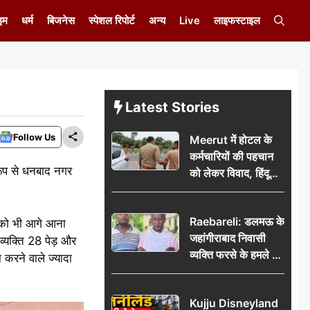
इम
धर्म
बिजनेस
स्पेशल रिपोर्ट
अन्य
Live
लाइफस्टाइल
Latest Stories
Follow Us
Meerut में होटल के
कर्मचारियों की पहचान
 रूप से धनबाद नगर
को लेकर विवाद, हिंदू
सुरक्षा संगठन ने उठाए
सवाल; प्रशासन से जांच
Raebareli: डलमऊ के
की मांग
ं को भी आगे आना
जहांगीराबाद निवासी
्यक्ति 28 पेड़ और
व्यक्ति फरसे के हमले में
 करने वाले ज्यादा
घायल थाने में शिकायत
पर दरोगा ने मांगे 10
Kujju Disneyland
हजार’, रकम न देने पर