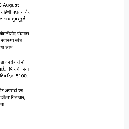
8 August
ोहिणी नक्षत्र और
ुकाल व शुभ मुहूर्त
े मोहलीडीह पंचायत
स्वास्थ्य जांच
ठाया लाभ
़ा कारोबारी की
कमाई… फिर भी पिता
े अंतिम दिन, 5100
संस्कार कर दीजिए
ीर अपराधों का
डकैत’ गिरफ्तार,
लता