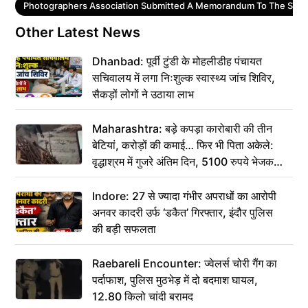
Tags
Photographers Association Submitted A Memorandum To The SP
Other Latest News
Dhanbad: पूर्वी टुंडी के मोहलीडीह पंचायत
सचिवालय में लगा निःशुल्क स्वास्थ्य जांच शिविर,
सैकड़ों लोगों ने उठाया लाभ
Maharashtra: बड़े कपड़ा कारोबारी की तीन
बेटियां, करोड़ों की कमाई… फिर भी पिता अकेले:
वृद्धाश्रम में गुजरे अंतिम दिन, 5100 रुपये भेजकर
कहा– अंतिम संस्कार कर दीजिए हम नहीं आ पाएंगे
Indore: 27 से ज्यादा गंभीर अपराधों का आरोपी
अनवर कादरी उर्फ ‘डकैत’ गिरफ्तार, इंदौर पुलिस
की बड़ी सफलता
Raebareli Encounter: ज्वेलर्स चोरी गैंग का
पर्दाफाश, पुलिस मुठभेड़ में दो बदमाश घायल,
12.80 किलो चांदी बरामद