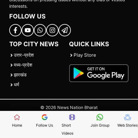
interests.
FOLLOW US
TOP CITY NEWS
QUICK LINKS
उत्तर-प्रदेश
Play Store
मध्य-प्रदेश
झारखंड
धर्म
© 2026 News Nation Bharat
Home
|
About US
|
Contact Us
|
Policies
|
Terms and Conditions
Home
Follow Us
Short
Join Group
Web Stories
Videos