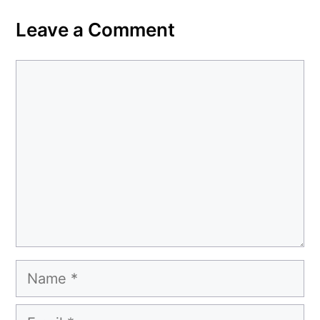
Leave a Comment
Comment
Name
Email