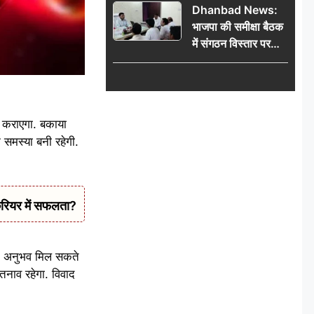
Dhanbad News:
किलो चांदी बरामद
भाजपा की समीक्षा बैठक
में संगठन विस्तार पर
मंथन, बीडीओ से
मिलकर सौंपा
जनसमस्याओं का विवरण
ी कराएगा. बकाया
 समस्या बनी रहेगी.
रियर में सफलता?
 कटु अनुभव मिल सकते
तनाव रहेगा. विवाद