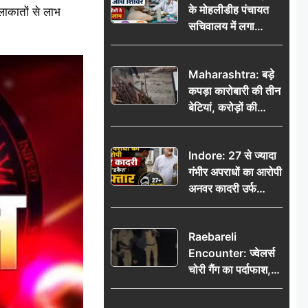
के मोहलीडीह पंचायत
ुलाकातों से लाभ
सचिवालय में लगा
निःशुल्क स्वास्थ्य जांच
शिविर, सैकड़ों लोगों ने
Maharashtra: बड़े
उठाया लाभ
कपड़ा कारोबारी की तीन
बेटियां, करोड़ों की
कमाई… फिर भी पिता
अकेले: वृद्धाश्रम में गुजरे
Indore: 27 से ज्यादा
अंतिम दिन, 5100 रुपये
गंभीर अपराधों का आरोपी
भेजकर कहा– अंतिम
अनवर कादरी उर्फ
संस्कार कर दीजिए हम
‘डकैत’ गिरफ्तार, इंदौर
नहीं आ पाएंगे
पुलिस की बड़ी सफलता
Raebareli
Encounter: ज्वेलर्स
चोरी गैंग का पर्दाफाश,
पुलिस मुठभेड़ में दो
बदमाश घायल, 12.80