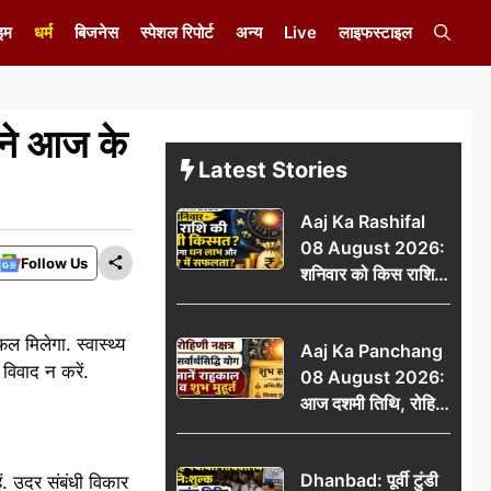
इम
धर्म
बिजनेस
स्पेशल रिपोर्ट
अन्य
Live
लाइफस्टाइल
ने आज के
Latest Stories
Aaj Ka Rashifal
08 August 2026:
Follow Us
शनिवार को किस राशि
की चमकेगी किस्मत,
किसे मिलेगा धन लाभ
 मिलेगा. स्वास्थ्य
Aaj Ka Panchang
और करियर में सफलता?
 विवाद न करें.
08 August 2026:
आज दशमी तिथि, रोहिणी
नक्षत्र और सर्वार्थसिद्धि
योग, जानें राहुकाल व
Dhanbad: पूर्वी टुंडी
ं. उदर संबंधी विकार
शुभ मुहूर्त