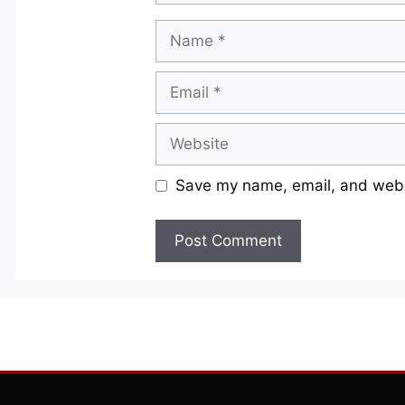
Name
Email
Website
Save my name, email, and websi