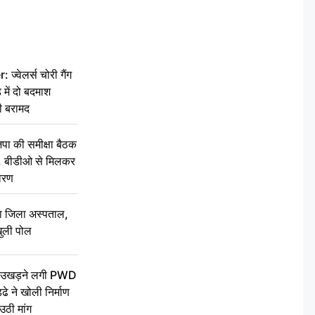
वेलर्स चोरी गैंग
 में दो बदमाश
ी बरामद
की समीक्षा बैठक
थन, बीडीओ से मिलकर
वरण
बा जिला अस्पताल,
ुली पोल
ें उखड़ने लगी PWD
े ने खोली निर्माण
उठी मांग