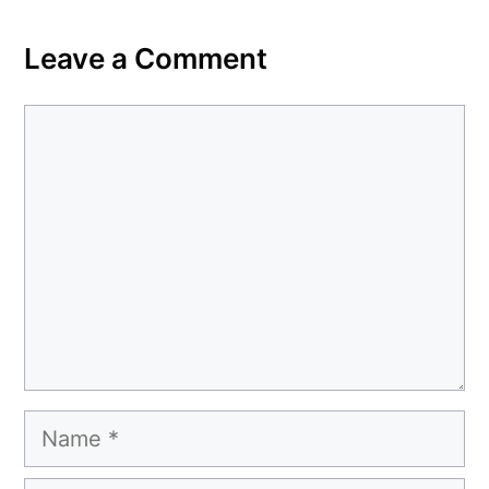
Leave a Comment
Comment
Name