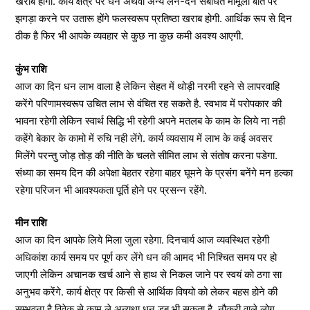
खराब होगा. कार्य क्षेत्र पर धन अथवा अन्य लेन-देन संबंधित मामूली बात पर
झगड़ा करने पर उतारू होंगे फलस्वरूप प्रतिष्ठा खराब होगी. आर्थिक रूप से दिन
ठीक है फिर भी आपके व्यवहार से कुछ ना कुछ कमी अवश्य आएगी.
कुंभ राशि
आज का दिन धन लाभ वाला है लेकिन सेहत में थोड़ी नरमी रहने से लापरवाहि
करेंगे परिणामस्वरूप उचित लाभ से वंचित रह सकते है. स्वभाव में परोपकार की
भावना रहेगी लेकिन स्वार्थ सिद्धि भी रहेगी अपने मतलब के काम के लिये ना नही
कहेंगे बेकार के कामो में रुचि नही लेंगे. कार्य व्यवसाय में लाभ के कई अवसर
मिलेंगे परन्तु जोड़ तोड़ की नीति के चलते सीमित लाभ से संतोष करना पडेगा.
संध्या का समय दिन की अपेक्षा बेहतर रहेगा बाहर घूमने के प्रसंग बनेंगे मन हल्का
रहेगा परिजन भी आवश्यकता पूर्ति होने पर प्रसन्न रहेंगे.
मीन राशि
आज का दिन आपके लिये मिला जुला रहेगा. दिनचार्य आज व्यवस्थित रहेगी
अधिकांश कार्य समय पर पूर्ण कर लेंगे धन की आमद भी निश्चित समय पर हो
जाएगी लेकिन अचानक खर्च आने से हाथ से निकल जाने पर स्वयं को ठगा सा
अनुभव करेंगे. कार्य क्षेत्र पर किसी से आर्थिक विषयो को लेकर बहस होने की
सम्भवना है विवेक से काम ले अन्यथा धन डूब भी सकता है. नौकरी वाले लोग