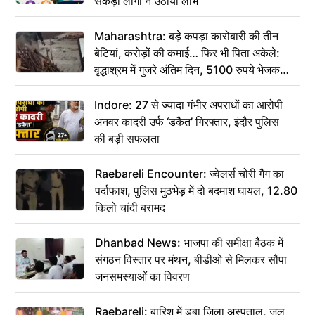
सैकड़ों लोगों ने उठाया लाभ
Maharashtra: बड़े कपड़ा कारोबारी की तीन
बेटियां, करोड़ों की कमाई… फिर भी पिता अकेले:
वृद्धाश्रम में गुजरे अंतिम दिन, 5100 रुपये भेजकर
कहा– अंतिम संस्कार कर दीजिए हम नहीं आ पाएंगे
Indore: 27 से ज्यादा गंभीर अपराधों का आरोपी
अनवर कादरी उर्फ ‘डकैत’ गिरफ्तार, इंदौर पुलिस
की बड़ी सफलता
Raebareli Encounter: ज्वेलर्स चोरी गैंग का
पर्दाफाश, पुलिस मुठभेड़ में दो बदमाश घायल, 12.80
किलो चांदी बरामद
Dhanbad News: भाजपा की समीक्षा बैठक में
संगठन विस्तार पर मंथन, बीडीओ से मिलकर सौंपा
जनसमस्याओं का विवरण
Raebareli: बारिश में डूबा जिला अस्पताल, जल