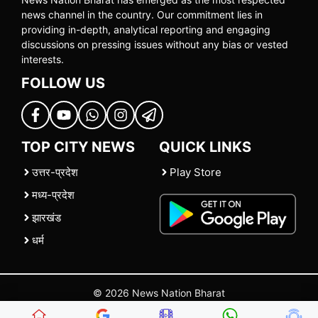
news channel in the country. Our commitment lies in
providing in-depth, analytical reporting and engaging
discussions on pressing issues without any bias or vested
interests.
FOLLOW US
TOP CITY NEWS
QUICK LINKS
उत्तर-प्रदेश
Play Store
मध्य-प्रदेश
झारखंड
धर्म
© 2026 News Nation Bharat
Home
|
About US
|
Contact Us
|
Policies
|
Terms and Conditions