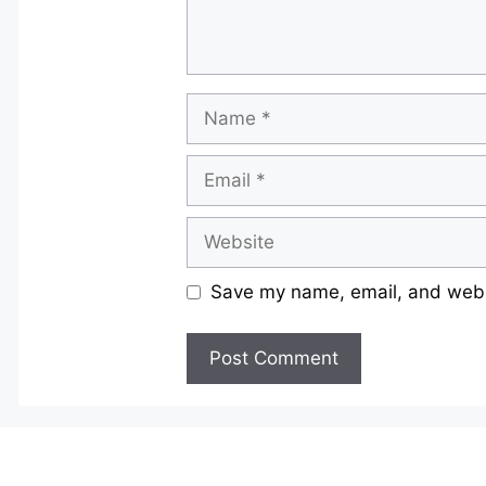
Name
Email
Website
Save my name, email, and websi