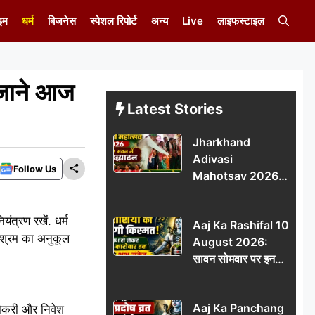
इम
धर्म
बिजनेस
स्पेशल रिपोर्ट
अन्य
Live
लाइफस्टाइल
 जाने आज
Latest Stories
Jharkhand
Adivasi
Follow Us
Mahotsav 2026
का नगर भवन में भव्य
उद्घाटन, लोकनृत्य और
ंत्रण रखें. धर्म
Aaj Ka Rashifal 10
पारंपरिक प्रस्तुतियों ने
परिश्रम का अनुकूल
August 2026:
मोहा मन
सावन सोमवार पर इन
राशियों की चमकेगी
किस्मत, धन लाभ से
Aaj Ka Panchang
 नौकरी और निवेश
लेकर नौकरी-कारोबार