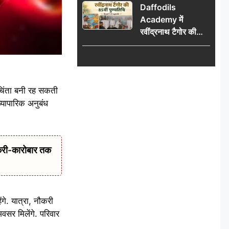
Daffodils
का दूसरा जत्था
Academy में
रवींद्रनाथ टैगोर की
85वीं पुण्यतिथि मनाई
गई, शिक्षकों ने दी
श्रद्धांजलि
चिंता बनी रह सकती
व्यापारिक अनुबंध
करी-कारोबार तक
े. यात्रा, नौकरी
वसर मिलेंगे. परिवार