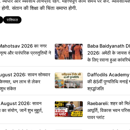
. व्यापार और व्यवसाय लाभप्रद रहेंगे. महत्त्वपूर्ण काम समय पर करें. व्यावसायि
म होगी. संतान की शिक्षा की चिंता समाप्त होगी.
राशिफल
Mahotsav 2026 का नगर
Baba Baidyanath D
ृत्य और पारंपरिक प्रस्तुतियों ने
2026: अमेठी के जायस से 
के लिए रवाना हुआ कांवरियो
ugust 2026: सावन सोमवार
Daffodils Academy में 
किस्मत, धन लाभ से लेकर
की 85वीं पुण्यतिथि मनाई गई
शुभ संकेत
श्रद्धांजलि
 August 2026: सावन
Raebareli: शहर को मिल
ा संयोग, जानें शुभ मुहूर्त,
आपूर्ति, विकास भवन परिसर 
पावर प्लांट