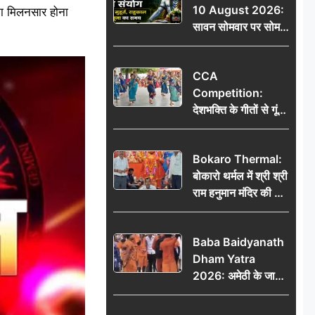
10 August 2026:
तक मिलेंगे शुभ संकेत
 का मिलनसार होना
सावन सोमवार पर सोम
प्रदोष व्रत का संयोग,
जानें शुभ मुहूर्त, राहुकाल
CCA
और पूजा का समय
Competition:
देशभक्ति के गीतों से गूंजा
डीएवी कथारा, लोक
नृत्य और नृत्य-नाटिका ने
Bokaro Thermal:
बांधा समां
बोकारो थर्मल में श्री श्री
राम हनुमान मंदिर की नई
कमेटी गठित, बाबूलाल
गिरि फिर बने अध्यक्ष
Baba Baidyanath
Dham Yatra
2026: अमेठी के जायस
से बाबा बैद्यनाथ धाम के
लिए रवाना हुआ कांवरियों