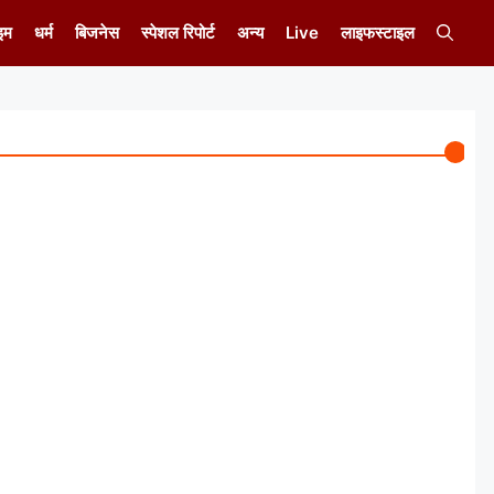
इम
धर्म
बिजनेस
स्पेशल रिपोर्ट
अन्य
Live
लाइफस्टाइल