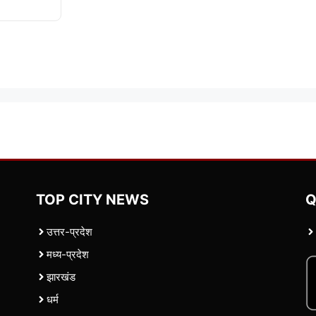
TOP CITY NEWS
Q
उत्तर-प्रदेश
मध्य-प्रदेश
झारखंड
धर्म