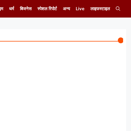
इम
धर्म
बिजनेस
स्पेशल रिपोर्ट
अन्य
Live
लाइफस्टाइल