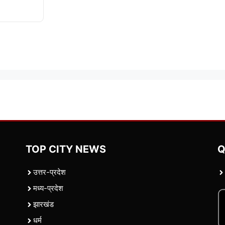
TOP CITY NEWS
Q
उत्तर-प्रदेश
मध्य-प्रदेश
झारखंड
धर्म