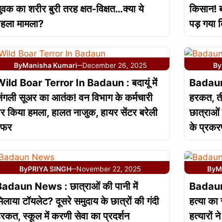
ुवक का शरीर बुरी तरह क्षत-विक्षत…क्या ये
किसान! बद
हला मामला?
पड़ गया 
By
Manisha Kumari
December 26, 2025
By
—
ild Boar Terror In Badaun : बदायूं में
Badaun N
ंगली सूअर का आतंक! वन विभाग के कर्मचारी
हरकत, ती
र किया हमला, हालत नाजुक, हायर सेंटर बरेली
छात्राओं 
ेफर
के प्रकरण
By
PRIYA SINGH
November 22, 2025
By
M
—
adaun News : छात्राओं की पानी में
Badaun N
िलाया टॉयलेट? दूसरे समुदाय के छात्रों की गंदी
हत्या क
रकत, स्कूल में करणी सेवा का प्रदर्शन
हत्यारों 