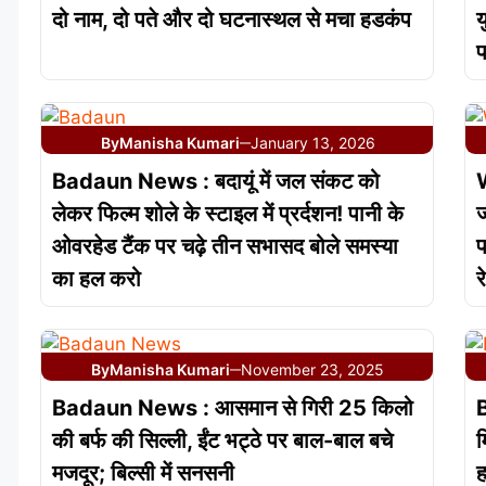
दो नाम, दो पते और दो घटनास्थल से मचा हडकंप
य
प
By
Manisha Kumari
January 13, 2026
—
Badaun News : बदायूं में जल संकट को
W
लेकर फिल्म शोले के स्टाइल में प्रर्दशन! पानी के
ज
ओवरहेड टैंक पर चढ़े तीन सभासद बोले समस्या
प
का हल करो
र
By
Manisha Kumari
November 23, 2025
—
Badaun News : आसमान से गिरी 25 किलो
B
की बर्फ की सिल्ली, ईंट भट्ठे पर बाल-बाल बचे
म
मजदूर; बिल्सी में सनसनी
ह