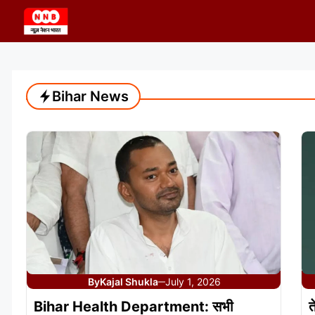
Skip
to
content
Bihar News
By
Kajal Shukla
July 1, 2026
—
Bihar Health Department: सभी
त