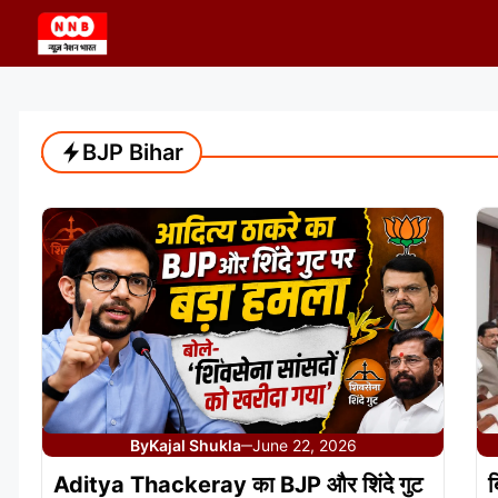
Skip
to
content
BJP Bihar
By
Kajal Shukla
June 22, 2026
—
Aditya Thackeray का BJP और शिंदे गुट
ब