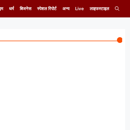
इम
धर्म
बिजनेस
स्पेशल रिपोर्ट
अन्य
Live
लाइफस्टाइल