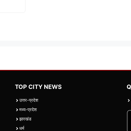
TOP CITY NEWS
Q
उत्तर-प्रदेश
मध्य-प्रदेश
झारखंड
धर्म