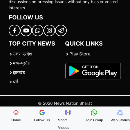
discussions on pressing issues without any bias or vested
interests.
FOLLOW US
TOP CITY NEWS
QUICK LINKS
उत्तर-प्रदेश
Play Store
मध्य-प्रदेश
झारखंड
धर्म
© 2026 News Nation Bharat
Home
|
About US
|
Contact Us
|
Policies
|
Terms and Conditions
Home
Follow Us
Short
Join Group
Web Stories
Videos