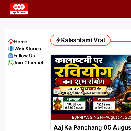
Skip
to
content
Kalashtami Vrat
Home
Web Stories
Follow Us
Join Channel
By
PRIYA SINGH
August 4, 2
—
Aaj Ka Panchang 05 Augus