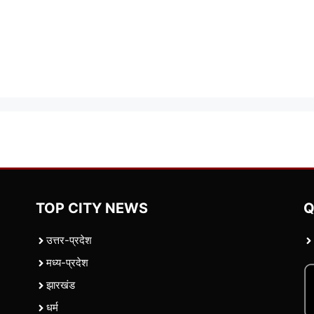
TOP CITY NEWS
Q
उत्तर-प्रदेश
मध्य-प्रदेश
झारखंड
धर्म