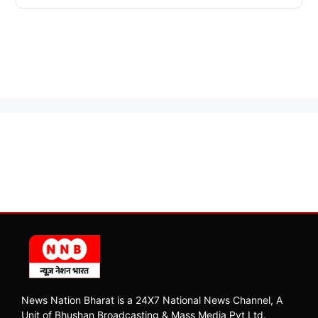
News Nation Bharat is a 24X7 National News Channel, A
Unit of Bhushan Broadcasting & Mass Media Pvt Ltd.