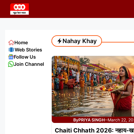
Skip
to
content
Nahay Khay
Home
Web Stories
Follow Us
Join Channel
By
PRIYA SINGH
March 22, 2
—
Chaiti Chhath 2026: नहाय-खाय