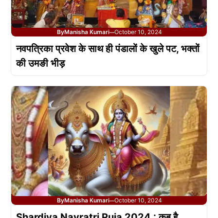
By
Manisha Kumari
October 10, 2024
—
नवपत्रिका प्रवेश के साथ ही पंडालों के खुले पट, भक्तों
की उमङी भीड़
By
Manisha Kumari
October 10, 2024
—
Shardiya Navratri Puja 2024 : कब है