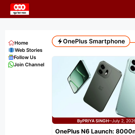
Skip
to
content
OnePlus Smartphone
Home
Web Stories
Follow Us
Join Channel
By
PRIYA SINGH
July 2, 202
—
OnePlus N6 Launch: 800