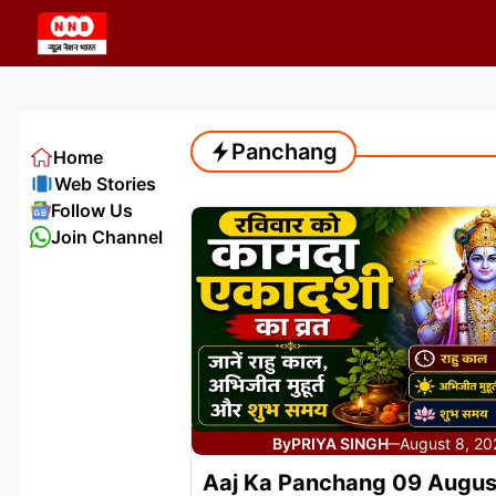
Skip
to
content
Panchang
Home
Web Stories
Follow Us
Join Channel
By
PRIYA SINGH
August 8, 2
—
Aaj Ka Panchang 09 Augus