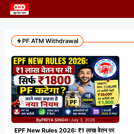
Skip
to
content
PF ATM Withdrawal
By
PRIYA SINGH
July 3, 2026
—
EPF New Rules 2026: ₹1 लाख वेतन पर