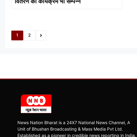
वितरण का कार्यक्रम भी सम्पन्न
1
2
News Nation Bharat is a 24X7 National News Channel, A
Unit of Bhushan Broadcasting & Mass Media Pvt Ltd.
Established as a pioneer in credible news reporting in India,