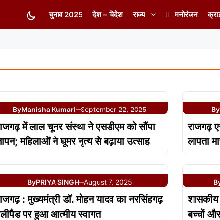
चुनाव 2025
देश – विदेश
राज्य
मनोरंजन
क्रा
By
Manisha Kumari
September 22, 2025
By
—
ाजगढ़ में लाल चूनर संस्था ने एसडीएम को सौंपा
राजगढ़ ए
्ञापन; महिलाओं ने घूमर नृत्य से बढ़ाया उत्साह
लापता मा
By
PRIYA SINGH
August 7, 2025
B
—
ाजगढ़ : मुख्यमंत्री डॉ. मोहन यादव का नरसिंहगढ़
शासकीय ह
ेलीपैड पर हुआ आत्मीय स्वागत
बच्चों औ