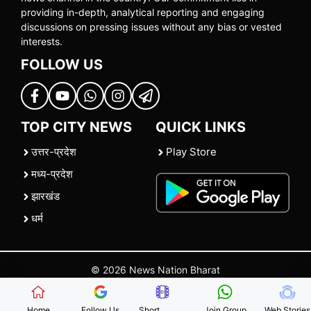
providing in-depth, analytical reporting and engaging
discussions on pressing issues without any bias or vested
interests.
FOLLOW US
TOP CITY NEWS
QUICK LINKS
उत्तर-प्रदेश
Play Store
मध्य-प्रदेश
झारखंड
धर्म
© 2026 News Nation Bharat
Home
|
About US
|
Contact Us
|
Policies
|
Terms and Conditions
Home
Follow Us
Short
Join Group
Web Stories