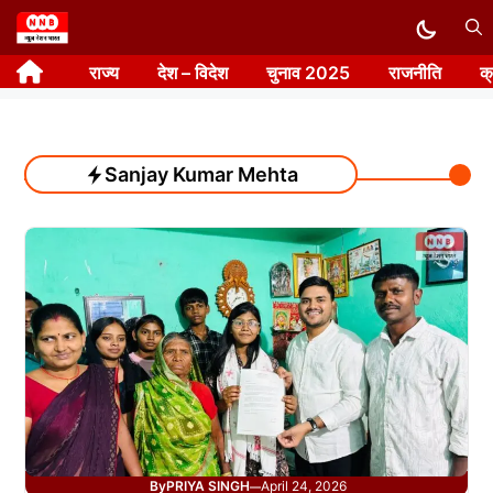
Skip
to
राज्य
देश – विदेश
चुनाव 2025
राजनीति
क
content
Sanjay Kumar Mehta
By
PRIYA SINGH
April 24, 2026
—