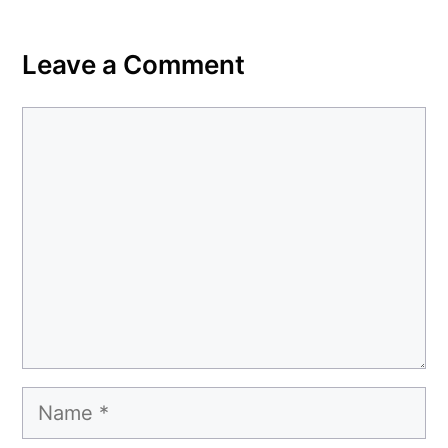
Leave a Comment
Comment
Name