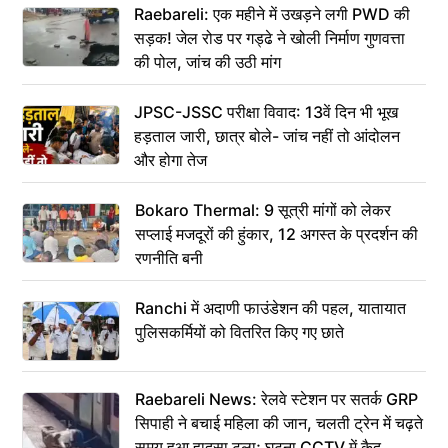
Raebareli: एक महीने में उखड़ने लगी PWD की
सड़क! जेल रोड पर गड्ढे ने खोली निर्माण गुणवत्ता
की पोल, जांच की उठी मांग
JPSC-JSSC परीक्षा विवाद: 13वें दिन भी भूख
हड़ताल जारी, छात्र बोले- जांच नहीं तो आंदोलन
और होगा तेज
Bokaro Thermal: 9 सूत्री मांगों को लेकर
सप्लाई मजदूरों की हुंकार, 12 अगस्त के प्रदर्शन की
रणनीति बनी
Ranchi में अदाणी फाउंडेशन की पहल, यातायात
पुलिसकर्मियों को वितरित किए गए छाते
Raebareli News: रेलवे स्टेशन पर सतर्क GRP
सिपाही ने बचाई महिला की जान, चलती ट्रेन में चढ़ते
समय हुआ हादसा टला; घटना CCTV में कैद