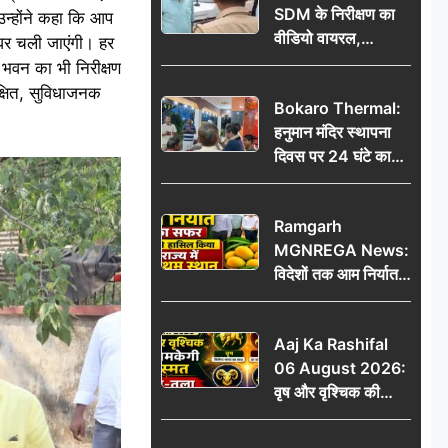
SDM के निरीक्षण का
उन्होंने कहा कि आप
वीडियो वायरल,
 घर चली जाएंगी। हर
प्रशासनिक सक्रियता
ास भवन का भी निरीक्षण
या सुर्खियां बटोरने की
रक्षित, सुविधाजनक
Bokaro Thermal:
कवायद?
हनुमान मंदिर स्थापना
दिवस पर 24 घंटे का
अखंड हरि कीर्तन,
भक्तिमय हुआ बोकारो
Ramgarh
थर्मल
MGNREGA News:
विदेशों तक आम निर्यात
का सफर, जिले ने
हासिल किया राज्य में
Aaj Ka Rashifal
प्रथम स्थान
06 August 2026:
वृष और वृश्चिक की
चमकेगी किस्मत, मेष-
तुला रहें सावधान