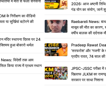
्थितियों में मौत से फैली सनसनी
2026: आज अष्टमी तिथि,
गंड योग का संयोग, जानें शुभ
और दिनभर का पंचांग
DM के निरीक्षण का वीडियो
ा या सुर्खियां बटोरने की
Raebareli News: बाथर
मासूम की मौत का कारण, 
वर्षीय बालक की दर्दनाक म
 मंदिर स्थापना दिवस पर 24
भक्तिमय हुआ बोकारो थर्मल
Pradeep Rawat Death: 
‘सरफरोश’ और ‘गजनी’ के 
प्रदीप रावत, 74 साल की उ
ws: विदेशों तक आम
कहा अलविदा
सिल किया राज्य में प्रथम स्थान
JPSC-JSSC परीक्षा में 
खिलाफ JLKM का रामगढ़ म
सरकार पर साधा निशाना