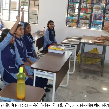
र शैक्षणिक जरूरत – जैसे कि किताबें, वर्दी, हॉस्टल, स्कॉलरशिप और करियर 