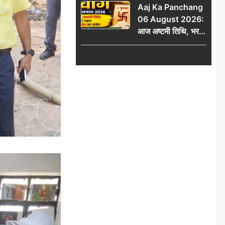
Aaj Ka Panchang
06 August 2026:
आज अष्टमी तिथि, भरणी
नक्षत्र और गंड योग का
संयोग, जानें शुभ मुहूर्त,
राहुकाल और दिनभर का
पंचांग