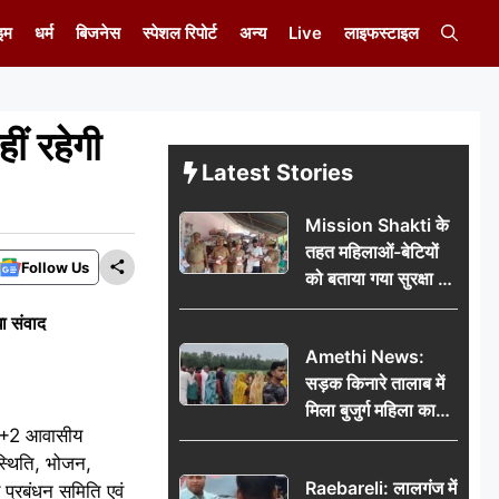
इम
धर्म
बिजनेस
स्पेशल रिपोर्ट
अन्य
Live
लाइफस्टाइल
ीं रहेगी
Latest Stories
Mission Shakti के
तहत महिलाओं-बेटियों
Follow Us
को बताया गया सुरक्षा के
अधिकार
ा संवाद
Amethi News:
सड़क किनारे तालाब में
मिला बुजुर्ग महिला का
ति +2 आवासीय
शव, संदिग्ध परिस्थितियों
स्थिति, भोजन,
में मौत से फैली सनसनी
Raebareli: लालगंज में
 प्रबंधन समिति एवं