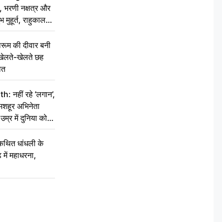
 भरणी नक्षत्र और
 मुहूर्त, राहुकाल
ूम की दीवार बनी
खेलते-खेलते छह
ौत
नहीं रहे ‘लगान’,
मशहूर अभिनेता
म्र में दुनिया को
कथित धांधली के
ें महाधरना,