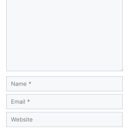
Name
Email
Website