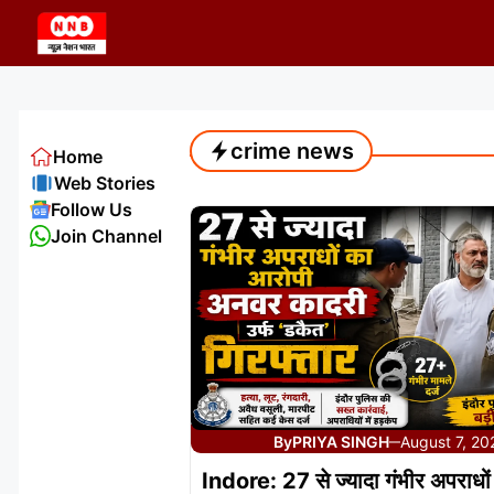
Skip
to
content
crime news
Home
Web Stories
Follow Us
Join Channel
By
PRIYA SINGH
August 7, 20
—
Indore: 27 से ज्यादा गंभीर अपराधो