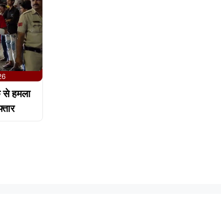
26
ू से हमला
्तार