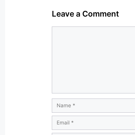
Leave a Comment
Comment
Name
Email