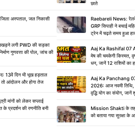
छाते
बा जिला अस्पताल, जल निकासी
Raebareli News: रेलवे 
GRP सिपाही ने बचाई मह
ट्रेन में चढ़ते समय हुआ 
CCTV में कैद
ं उखड़ने लगी PWD की सड़क!
Aaj Ka Rashifal 07
िर्माण गुणवत्ता की पोल, जांच की
मेष की चमकेगी किस्मत, व
धन, जानें 12 राशियों का 
: 13वें दिन भी भूख हड़ताल
Aaj Ka Panchang 0
ीं तो आंदोलन और होगा तेज
2026: आज नवमी तिथि, क
वृद्धि योग का संयोग, जानें श
का सही समय
ी मांगों को लेकर सप्लाई
्त के प्रदर्शन की रणनीति बनी
Mission Shakti के तहत
को बताया गया सुरक्षा के 