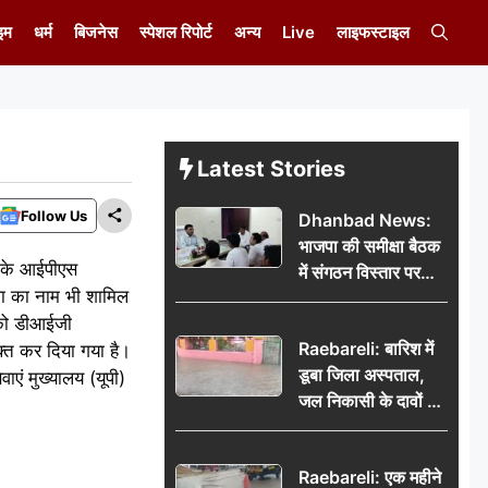
इम
धर्म
बिजनेस
स्पेशल रिपोर्ट
अन्य
Live
लाइफस्टाइल
Latest Stories
Follow Us
Dhanbad News:
भाजपा की समीक्षा बैठक
र के आईपीएस
में संगठन विस्तार पर
पा का नाम भी शामिल
मंथन, बीडीओ से
ी को डीआईजी
मिलकर सौंपा
Raebareli: बारिश में
ुक्त कर दिया गया है।
जनसमस्याओं का विवरण
डूबा जिला अस्पताल,
एं मुख्यालय (यूपी)
जल निकासी के दावों की
खुली पोल
Raebareli: एक महीने