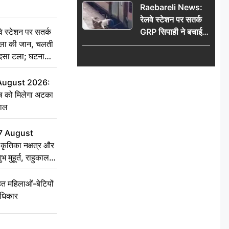
Raebareli News:
रेलवे स्टेशन पर सतर्क
स्टेशन पर सतर्क
GRP सिपाही ने बचाई
िला की जान, चलती
महिला की जान, चलती
हादसा टला; घटना
ट्रेन में चढ़ते समय हुआ
हादसा टला; घटना
CCTV में कैद
 August 2026:
ृष को मिलेगा अटका
हाल
7 August
ृतिका नक्षत्र और
ुभ मुहूर्त, राहुकाल
 महिलाओं-बेटियों
अधिकार