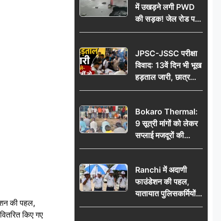
में उखड़ने लगी PWD
की सड़क! जेल रोड पर
गड्ढे ने खोली निर्माण
गुणवत्ता की पोल, जांच
JPSC-JSSC परीक्षा
की उठी मांग
विवाद: 13वें दिन भी भूख
हड़ताल जारी, छात्र
बोले- जांच नहीं तो
आंदोलन और होगा तेज
Bokaro Thermal:
9 सूत्री मांगों को लेकर
सप्लाई मजदूरों की
हुंकार, 12 अगस्त के
प्रदर्शन की रणनीति बनी
Ranchi में अदाणी
फाउंडेशन की पहल,
यातायात पुलिसकर्मियों
ेशन की पहल,
को वितरित किए गए छाते
ो वितरित किए गए