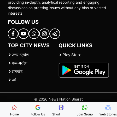
providing in-depth, analytical reporting and engaging
discussions on pressing issues without any bias or vested
interests.
FOLLOW US
TOP CITY NEWS
QUICK LINKS
उत्तर-प्रदेश
Play Store
मध्य-प्रदेश
झारखंड
धर्म
© 2026 News Nation Bharat
Home
|
About US
|
Contact Us
|
Policies
|
Terms and Conditions
Home
Follow Us
Short
Join Group
Web Stories