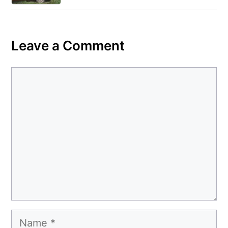
Leave a Comment
Comment
Name